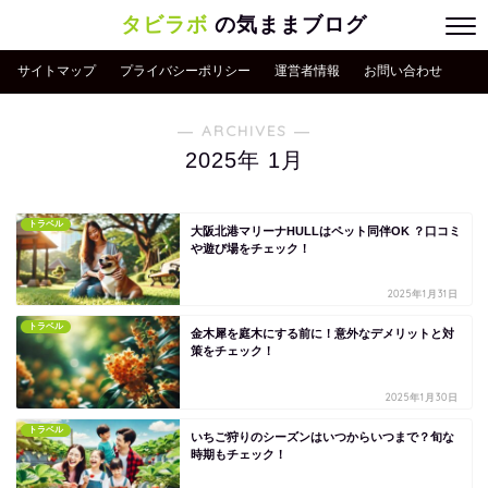
タビラボ
の気ままブログ
サイトマップ
プライバシーポリシー
運営者情報
お問い合わせ
― ARCHIVES ―
2025年 1月
トラベル
大阪北港マリーナHULLはペット同伴OK ？口コミ
や遊び場をチェック！
2025年1月31日
トラベル
金木犀を庭木にする前に！意外なデメリットと対
策をチェック！
2025年1月30日
トラベル
いちご狩りのシーズンはいつからいつまで？旬な
時期もチェック！