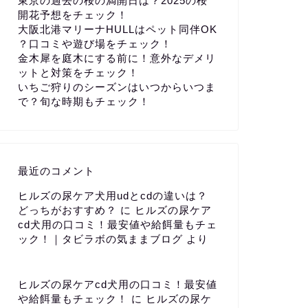
東京の過去の桜の満開日は？2025の桜
開花予想をチェック！
大阪北港マリーナHULLはペット同伴OK
？口コミや遊び場をチェック！
金木犀を庭木にする前に！意外なデメリ
ットと対策をチェック！
いちご狩りのシーズンはいつからいつま
で？旬な時期もチェック！
最近のコメント
ヒルズの尿ケア犬用udとcdの違いは？
どっちがおすすめ？
に
ヒルズの尿ケア
cd犬用の口コミ！最安値や給餌量もチェ
ック！｜タビラボの気ままブログ
より
ヒルズの尿ケアcd犬用の口コミ！最安値
や給餌量もチェック！
に
ヒルズの尿ケ