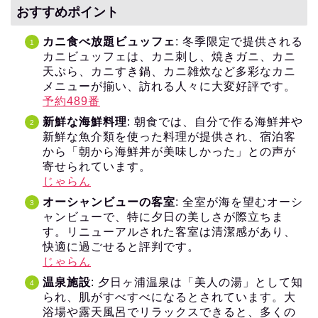
おすすめポイント
カニ食べ放題ビュッフェ
: 冬季限定で提供される
カニビュッフェは、カニ刺し、焼きガニ、カニ
天ぷら、カニすき鍋、カニ雑炊など多彩なカニ
メニューが揃い、訪れる人々に大変好評です。
予約489番
新鮮な海鮮料理
: 朝食では、自分で作る海鮮丼や
新鮮な魚介類を使った料理が提供され、宿泊客
から「朝から海鮮丼が美味しかった」との声が
寄せられています。
じゃらん
オーシャンビューの客室
: 全室が海を望むオーシ
ャンビューで、特に夕日の美しさが際立ちま
す。リニューアルされた客室は清潔感があり、
快適に過ごせると評判です。
じゃらん
温泉施設
: 夕日ヶ浦温泉は「美人の湯」として知
られ、肌がすべすべになるとされています。大
浴場や露天風呂でリラックスできると、多くの